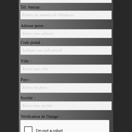
Tél. bureau :
Entrez un numéro de téléphone
Adresse perso :
Entrez une adresse
Code postal :
Indiquez un code postal
Ville :
Entrez une ville
Pays :
Entrez un pays
Société :
Entrez une société
Vérification de l'image :