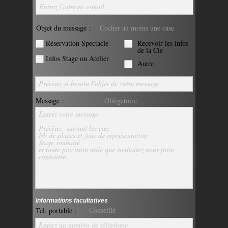
Entrez l'adresse e-mail
Objet du message :
Cocher au moins une case
Réservation Spectacle
Recevoir les infos
de la Cie
Infos Stage ou Atelier
Autre
Précisez si besoin l'objet de votre message
Message :
Obligatoire
Entrez votre message.
Précisez suivant les cas:
Nb de places et jour de représentation
Stage souhaité
et toute précision utile que souhaitez nous faire
connaitre.
Informations facultatives
Conseillé
Tél. portable :
Entrez un numéro de téléphone