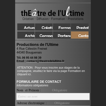
Productions de l'Ultime
4 Rue Célestin Freinet
44340 Bouguenais
Tél. 06 95 44 98 39
Email :
contact@theatredelultime.fr
ATTENTION : Pour vous inscrire aux stages de la
compagnie, veuillez le faire via la page Formation en
cliquant ici.
FORMULAIRE DE CONTACT
Informations obligatoires
Nom et Prénom :
Obligatoire
Entrez un nom
Adresse électronique :
Obligatoire